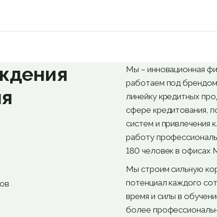
ждения
Мы – инновационная фи
работаем под брендом 
ия
линейку кредитных пр
сфере кредитования, 
систем и привлечения 
работу профессиональн
180 человек в офисах 
Мы строим сильную кор
потенциал каждого сот
гов
время и силы в обучен
более профессиональн