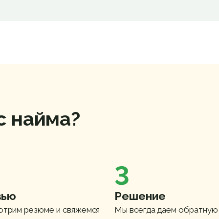
с найма?
3
вью
Решение
отрим резюме и свяжемся
Мы всегда даём обратную 